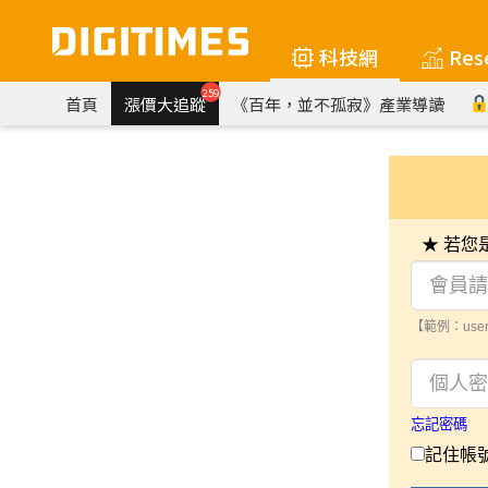
科技網
Res
259
首頁
漲價大追蹤
《百年，並不孤寂》產業導讀
★ 若
【範例：user
忘記密碼
記住帳