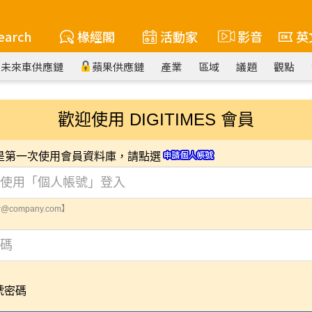
earch
椽經閣
活動家
影音
英
未來車供應鏈
蘋果供應鏈
產業
區域
議題
觀點
歡迎使用 DIGITIMES 會員
您是第一次使用會員資料庫，請點選
@company.com】
號密碼