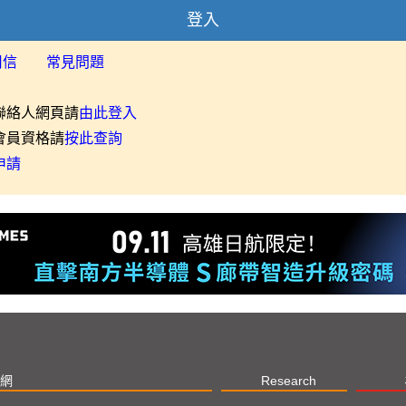
登入
用信
常見問題
聯絡人網頁請
由此登入
會員資格請
按此查詢
申請
網
Research