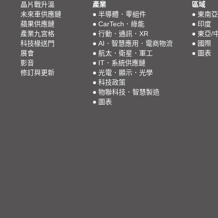
晶片戰升溫
產業
區域
未來車供應鏈
●
半導體．零組件
●
東南亞
蘋果供應鏈
●
CarTech．綠能
●
印度
產業九宮格
●
行動．通訊．XR
●
東亞/
科技椽送門
●
AI．智慧應用．電商物流
●
國際
展會
●
航太．衛星．軍工
●
圖表
影音
●
IT．系統供應鏈
修訂與更新
●
光電．顯示．光學
●
科技政策
●
物聯科技．智慧製造
●
圖表