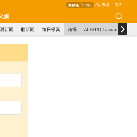
評估申請
登入
繁體版
简体版
文網
漫新聞
聽新聞
每日椽真
商情
AI EXPO Taiwan
COM