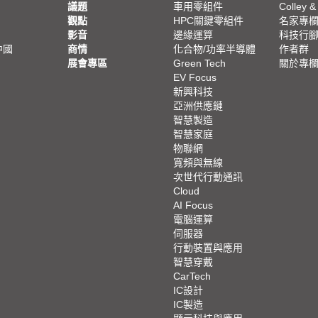
議題
車用零組件
Colley &
觀點
HPC關鍵零組件
名家專
影音
邊緣運算
科技行
中國
商情
化合物/功率半導體
作者群
展會專區
Green Tech
關於專
EV Focus
新興科技
亞洲供應鏈
智慧製造
智慧家庭
物聯網
寬頻與無線
次世代行動通訊
Cloud
AI Focus
電腦運算
伺服器
行動裝置與應用
智慧穿戴
CarTech
IC設計
IC製造