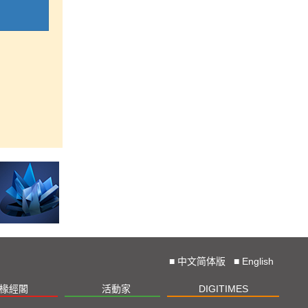
■
中文简体版
■
English
椽經閣
活動家
DIGITIMES