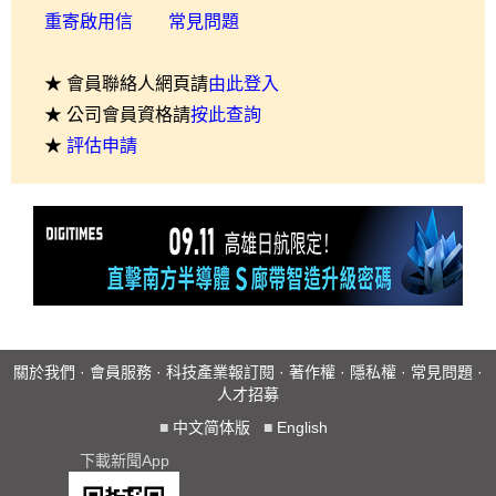
重寄啟用信
常見問題
★ 會員聯絡人網頁請
由此登入
★ 公司會員資格請
按此查詢
★
評估申請
關於我們
·
會員服務
·
科技產業報訂閱
·
著作權
·
隱私權
·
常見問題
·
人才招募
■
中文简体版
■
English
下載新聞App