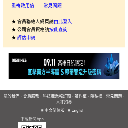
重寄啟用信
常見問題
★ 會員聯絡人網頁請
由此登入
★ 公司會員資格請
按此查詢
★
評估申請
關於我們
·
會員服務
·
科技產業報訂閱
·
著作權
·
隱私權
·
常見問題
·
人才招募
■
中文简体版
■
English
下載新聞App