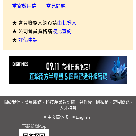
重寄啟用信
常見問題
★ 會員聯絡人網頁請
由此登入
★ 公司會員資格請
按此查詢
★
評估申請
關於我們
·
會員服務
·
科技產業報訂閱
·
著作權
·
隱私權
·
常見問題
·
人才招募
■
中文简体版
■
English
下載新聞App