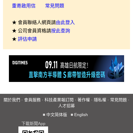
重寄啟用信
常見問題
★ 會員聯絡人網頁請
由此登入
★ 公司會員資格請
按此查詢
★
評估申請
關於我們
·
會員服務
·
科技產業報訂閱
·
著作權
·
隱私權
·
常見問題
·
人才招募
■
中文简体版
■
English
下載新聞App