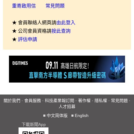
重寄啟用信
常見問題
★ 會員聯絡人網頁請
由此登入
★ 公司會員資格請
按此查詢
★
評估申請
關於我們
·
會員服務
·
科技產業報訂閱
·
著作權
·
隱私權
·
常見問題
·
人才招募
■
中文简体版
■
English
下載新聞App