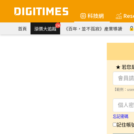
科技網
Res
259
首頁
漲價大追蹤
《百年，並不孤寂》產業導讀
★ 若
【範例：user
忘記密碼
記住帳