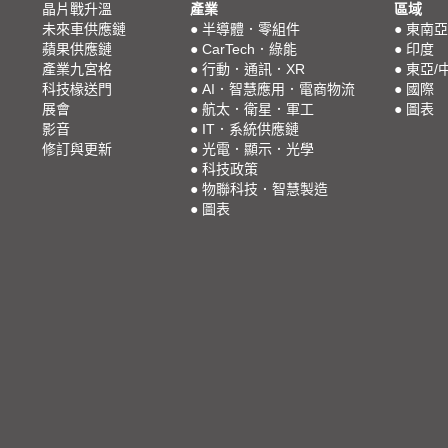
晶片戰升溫
產業
區域
未來車供應鏈
●
半導體．零組件
●
東南亞
蘋果供應鏈
●
CarTech．綠能
●
印度
產業九宮格
●
行動．通訊．XR
●
東亞/
科技椽送門
●
AI．智慧應用．電商物流
●
國際
展會
●
航太．衛星．軍工
●
圖表
影音
●
IT．系統供應鏈
修訂與更新
●
光電．顯示．光學
●
科技政策
●
物聯科技．智慧製造
●
圖表