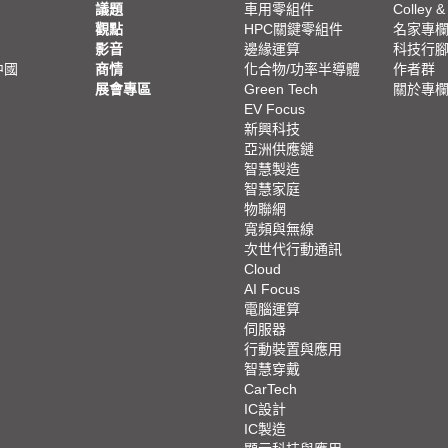
議題
車用零組件
Colley &
觀點
HPC關鍵零組件
名家專
影音
邊緣運算
科技行
中國
商情
化合物/功率半導體
作者群
展會專區
Green Tech
關於專
EV Focus
新興科技
亞洲供應鏈
智慧製造
智慧家庭
物聯網
寬頻與無線
次世代行動通訊
Cloud
AI Focus
電腦運算
伺服器
行動裝置與應用
智慧穿戴
CarTech
IC設計
IC製造