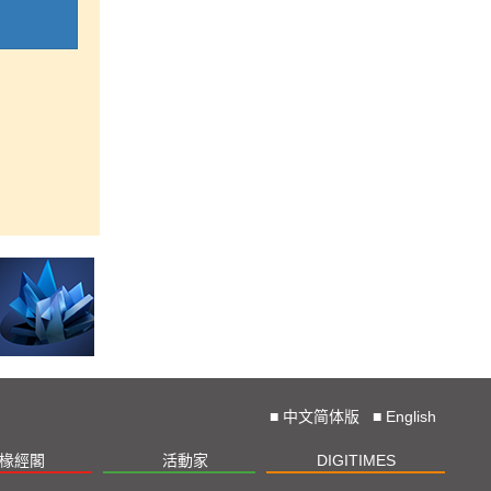
■
中文简体版
■
English
椽經閣
活動家
DIGITIMES