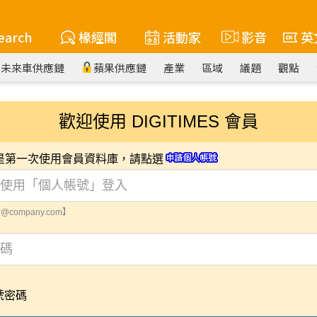
earch
椽經閣
活動家
影音
英
未來車供應鏈
蘋果供應鏈
產業
區域
議題
觀點
歡迎使用 DIGITIMES 會員
您是第一次使用會員資料庫，請點選
@company.com】
號密碼