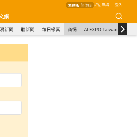
評估申請
登入
繁體版
简体版
文網
漫新聞
聽新聞
每日椽真
商情
AI EXPO Taiwan
COM