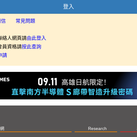
登入
用信
常見問題
聯絡人網頁請
由此登入
會員資格請
按此查詢
申請
網
Research