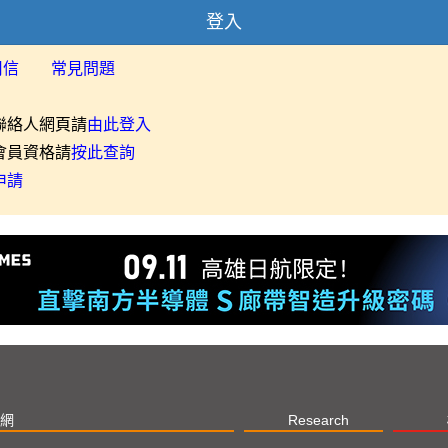
登入
用信
常見問題
聯絡人網頁請
由此登入
會員資格請
按此查詢
申請
網
Research