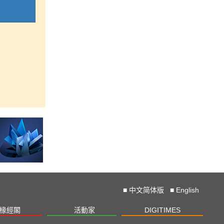
■
中文简体版
■
English
椽經閣
活動家
DIGITIMES