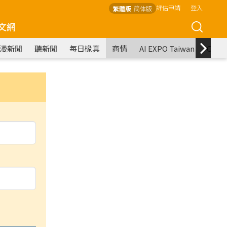
評估申請
登入
繁體版
简体版
文網
漫新聞
聽新聞
每日椽真
商情
AI EXPO Taiwan
COM