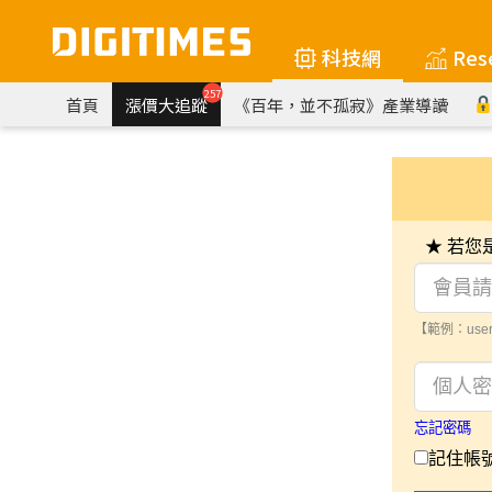
科技網
Res
257
首頁
漲價大追蹤
《百年，並不孤寂》產業導讀
★ 若
【範例：user
忘記密碼
記住帳