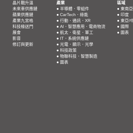
晶片戰升溫
產業
區域
未來車供應鏈
●
半導體．零組件
●
東南亞
蘋果供應鏈
●
CarTech．綠能
●
印度
產業九宮格
●
行動．通訊．XR
●
東亞/
科技椽送門
●
AI．智慧應用．電商物流
●
國際
展會
●
航太．衛星．軍工
●
圖表
影音
●
IT．系統供應鏈
修訂與更新
●
光電．顯示．光學
●
科技政策
●
物聯科技．智慧製造
●
圖表