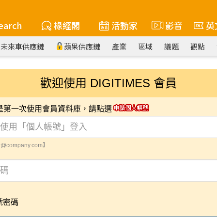
earch
椽經閣
活動家
影音
英
未來車供應鏈
蘋果供應鏈
產業
區域
議題
觀點
歡迎使用 DIGITIMES 會員
您是第一次使用會員資料庫，請點選
@company.com】
號密碼