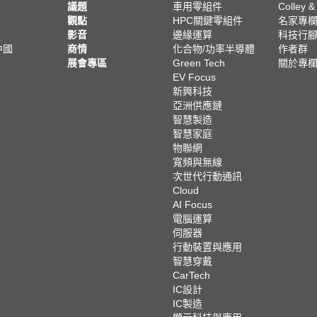
議題
車用零組件
Colley &
觀點
HPC關鍵零組件
名家專
影音
邊緣運算
科技行
中國
商情
化合物/功率半導體
作者群
展會專區
Green Tech
關於專
EV Focus
新興科技
亞洲供應鏈
智慧製造
智慧家庭
物聯網
寬頻與無線
次世代行動通訊
Cloud
AI Focus
電腦運算
伺服器
行動裝置與應用
智慧穿戴
CarTech
IC設計
IC製造