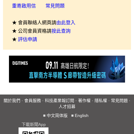
重寄啟用信
常見問題
★ 會員聯絡人網頁請
由此登入
★ 公司會員資格請
按此查詢
★
評估申請
關於我們
·
會員服務
·
科技產業報訂閱
·
著作權
·
隱私權
·
常見問題
·
人才招募
■
中文简体版
■
English
下載新聞App