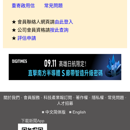
重寄啟用信
常見問題
★ 會員聯絡人網頁請
由此登入
★ 公司會員資格請
按此查詢
★
評估申請
關於我們
·
會員服務
·
科技產業報訂閱
·
著作權
·
隱私權
·
常見問題
·
人才招募
■
中文简体版
■
English
下載新聞App