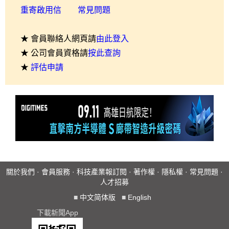
重寄啟用信
常見問題
★ 會員聯絡人網頁請
由此登入
★ 公司會員資格請
按此查詢
★
評估申請
關於我們
·
會員服務
·
科技產業報訂閱
·
著作權
·
隱私權
·
常見問題
·
人才招募
■
中文简体版
■
English
下載新聞App