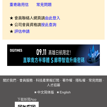
重寄啟用信
常見問題
★ 會員聯絡人網頁請
由此登入
★ 公司會員資格請
按此查詢
★
評估申請
關於我們
·
會員服務
·
科技產業報訂閱
·
著作權
·
隱私權
·
常見問題
·
人才招募
■
中文简体版
■
English
下載新聞App