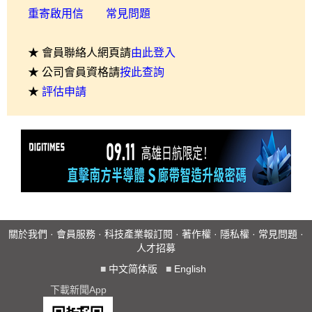
重寄啟用信
常見問題
★ 會員聯絡人網頁請
由此登入
★ 公司會員資格請
按此查詢
★
評估申請
關於我們
·
會員服務
·
科技產業報訂閱
·
著作權
·
隱私權
·
常見問題
·
人才招募
■
中文简体版
■
English
下載新聞App