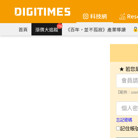
科技網
Res
259
首頁
漲價大追蹤
《百年，並不孤寂》產業導讀
★ 若
【範例：user
忘記密碼
記住帳