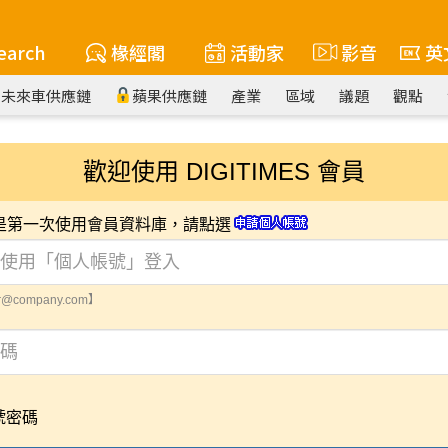
earch
椽經閣
活動家
影音
英
未來車供應鏈
蘋果供應鏈
產業
區域
議題
觀點
歡迎使用 DIGITIMES 會員
您是第一次使用會員資料庫，請點選
@company.com】
號密碼