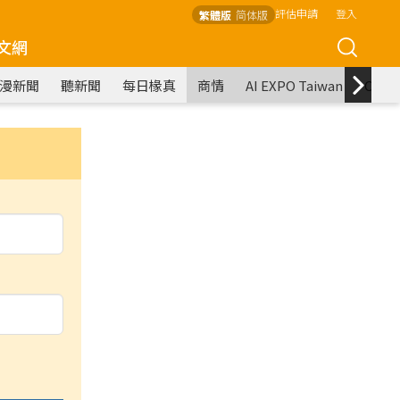
評估申請
登入
繁體版
简体版
文網
漫新聞
聽新聞
每日椽真
商情
AI EXPO Taiwan
COM