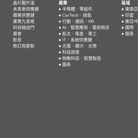
晶片戰升溫
產業
區域
未來車供應鏈
●
半導體．零組件
●
東南亞
蘋果供應鏈
●
CarTech．綠能
●
印度
產業九宮格
●
行動．通訊．XR
●
東亞/
科技椽送門
●
AI．智慧應用．電商物流
●
國際
展會
●
航太．衛星．軍工
●
圖表
影音
●
IT．系統供應鏈
修訂與更新
●
光電．顯示．光學
●
科技政策
●
物聯科技．智慧製造
●
圖表