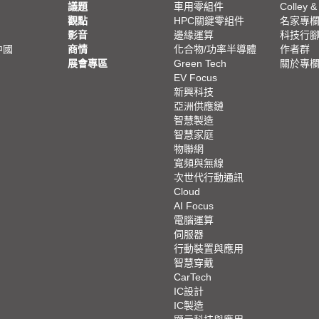
議題
車用零組件
Colley &
觀點
HPC關鍵零組件
名家專
影音
邊緣運算
科技行
中國
商情
化合物/功率半導體
作者群
展會專區
Green Tech
關於專
EV Focus
新興科技
亞洲供應鏈
智慧製造
智慧家庭
物聯網
寬頻與無線
次世代行動通訊
Cloud
AI Focus
電腦運算
伺服器
行動裝置與應用
智慧穿戴
CarTech
IC設計
IC製造