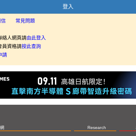
登入
用信
常見問題
聯絡人網頁請
由此登入
會員資格請
按此查詢
申請
網
Research