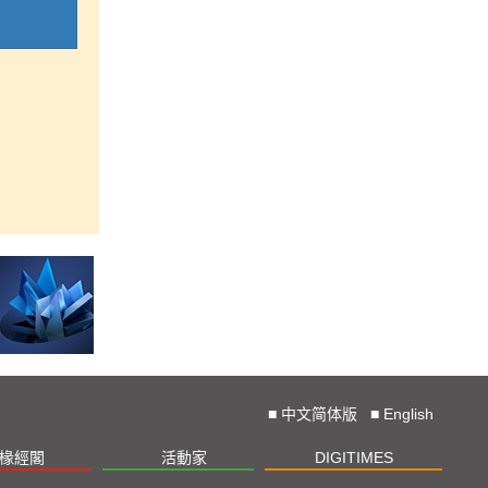
■
中文简体版
■
English
椽經閣
活動家
DIGITIMES