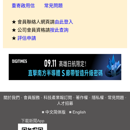
重寄啟用信
常見問題
★ 會員聯絡人網頁請
由此登入
★ 公司會員資格請
按此查詢
★
評估申請
關於我們
·
會員服務
·
科技產業報訂閱
·
著作權
·
隱私權
·
常見問題
·
人才招募
■
中文简体版
■
English
下載新聞App