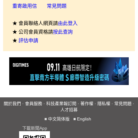
重寄啟用信
常見問題
★ 會員聯絡人網頁請
由此登入
★ 公司會員資格請
按此查詢
★
評估申請
關於我們
·
會員服務
·
科技產業報訂閱
·
著作權
·
隱私權
·
常見問題
·
人才招募
■
中文简体版
■
English
下載新聞App