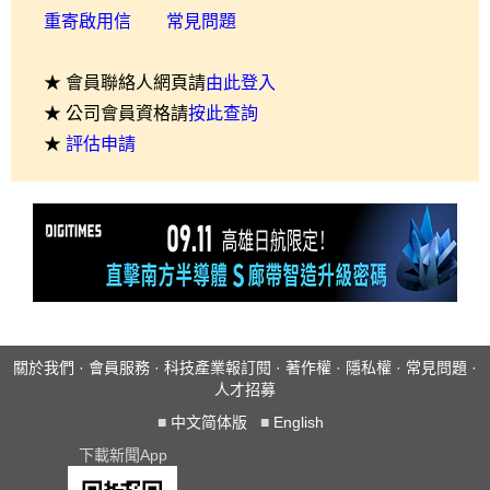
重寄啟用信
常見問題
★ 會員聯絡人網頁請
由此登入
★ 公司會員資格請
按此查詢
★
評估申請
關於我們
·
會員服務
·
科技產業報訂閱
·
著作權
·
隱私權
·
常見問題
·
人才招募
■
中文简体版
■
English
下載新聞App