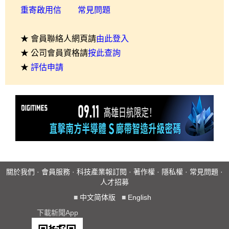
重寄啟用信
常見問題
★ 會員聯絡人網頁請
由此登入
★ 公司會員資格請
按此查詢
★
評估申請
關於我們
·
會員服務
·
科技產業報訂閱
·
著作權
·
隱私權
·
常見問題
·
人才招募
■
中文简体版
■
English
下載新聞App