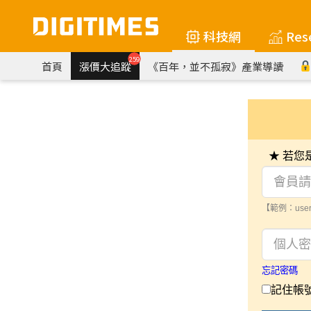
科技網
Res
259
首頁
漲價大追蹤
《百年，並不孤寂》產業導讀
★ 若
【範例：user
忘記密碼
記住帳