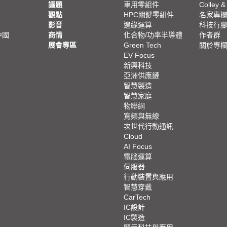
議題
車用零組件
Colley &
觀點
HPC關鍵零組件
名家專
影音
邊緣運算
科技行
中國
商情
化合物/功率半導體
作者群
展會專區
Green Tech
關於專
EV Focus
新興科技
亞洲供應鏈
智慧製造
智慧家庭
物聯網
寬頻與無線
次世代行動通訊
Cloud
AI Focus
電腦運算
伺服器
行動裝置與應用
智慧穿戴
CarTech
IC設計
IC製造