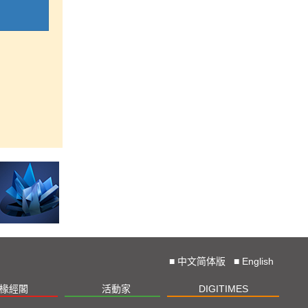
■
中文简体版
■
English
椽經閣
活動家
DIGITIMES