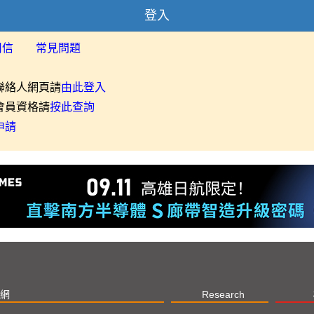
登入
用信
常見問題
聯絡人網頁請
由此登入
會員資格請
按此查詢
申請
網
Research