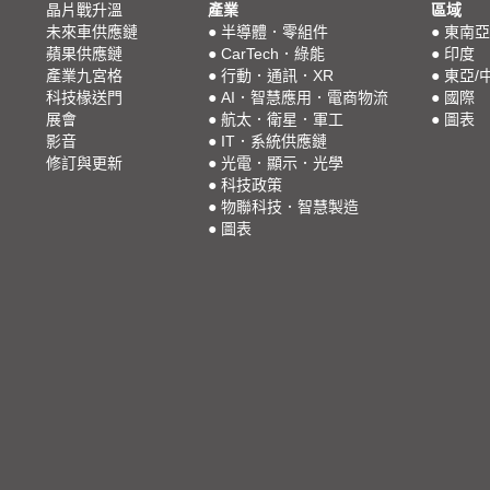
晶片戰升溫
產業
區域
未來車供應鏈
●
半導體．零組件
●
東南亞
蘋果供應鏈
●
CarTech．綠能
●
印度
產業九宮格
●
行動．通訊．XR
●
東亞/
科技椽送門
●
AI．智慧應用．電商物流
●
國際
展會
●
航太．衛星．軍工
●
圖表
影音
●
IT．系統供應鏈
修訂與更新
●
光電．顯示．光學
●
科技政策
●
物聯科技．智慧製造
●
圖表