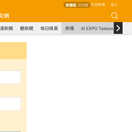
評估申請
登入
繁體版
简体版
文網
漫新聞
聽新聞
每日椽真
商情
AI EXPO Taiwan
COM