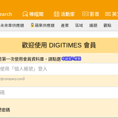
earch
椽經閣
活動家
影音
英
未來車供應鏈
蘋果供應鏈
產業
區域
議題
觀點
歡迎使用 DIGITIMES 會員
您是第一次使用會員資料庫，請點選
@company.com】
號密碼