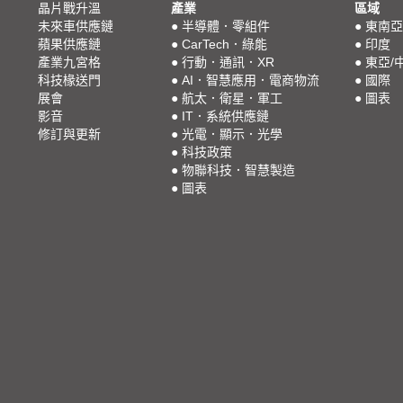
晶片戰升溫
產業
區域
未來車供應鏈
●
半導體．零組件
●
東南亞
蘋果供應鏈
●
CarTech．綠能
●
印度
產業九宮格
●
行動．通訊．XR
●
東亞/
科技椽送門
●
AI．智慧應用．電商物流
●
國際
展會
●
航太．衛星．軍工
●
圖表
影音
●
IT．系統供應鏈
修訂與更新
●
光電．顯示．光學
●
科技政策
●
物聯科技．智慧製造
●
圖表