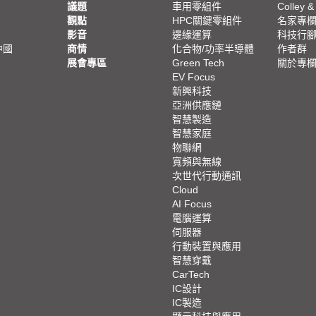
議題
車用零組件
Colley &
觀點
HPC關鍵零組件
名家專
影音
邊緣運算
科技行
中國
商情
化合物/功率半導體
作者群
展會專區
Green Tech
關於專
EV Focus
新興科技
亞洲供應鏈
智慧製造
智慧家庭
物聯網
寬頻與無線
次世代行動通訊
Cloud
AI Focus
電腦運算
伺服器
行動裝置與應用
智慧穿戴
CarTech
IC設計
IC製造