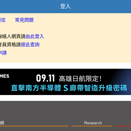
登入
用信
常見問題
聯絡人網頁請
由此登入
會員資格請
按此查詢
申請
網
Research