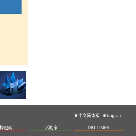
■
中文简体版
■
English
椽經閣
活動家
DIGITIMES