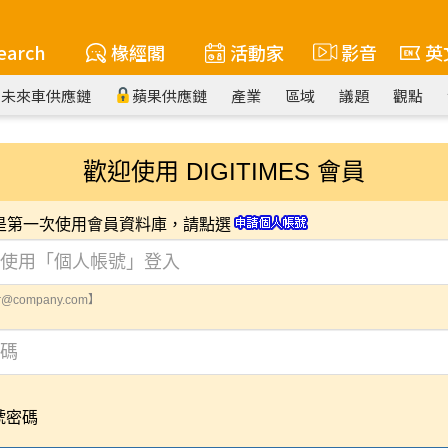
earch
椽經閣
活動家
影音
英
未來車供應鏈
蘋果供應鏈
產業
區域
議題
觀點
歡迎使用 DIGITIMES 會員
您是第一次使用會員資料庫，請點選
@company.com】
號密碼