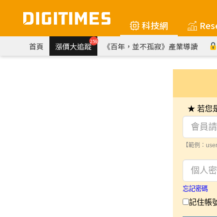
科技網
Res
259
首頁
漲價大追蹤
《百年，並不孤寂》產業導讀
★ 若
【範例：user
忘記密碼
記住帳