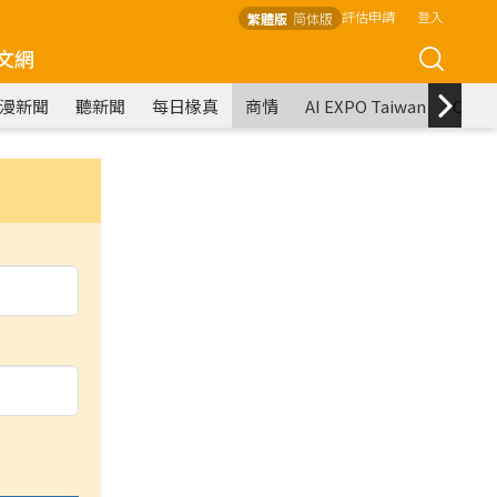
評估申請
登入
繁體版
简体版
文網
漫新聞
聽新聞
每日椽真
商情
AI EXPO Taiwan
COM