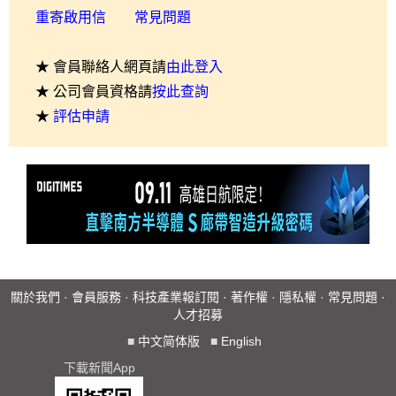
重寄啟用信
常見問題
★ 會員聯絡人網頁請
由此登入
★ 公司會員資格請
按此查詢
★
評估申請
關於我們
·
會員服務
·
科技產業報訂閱
·
著作權
·
隱私權
·
常見問題
·
人才招募
■
中文简体版
■
English
下載新聞App