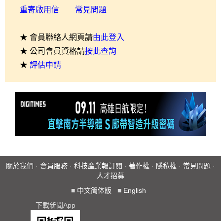
重寄啟用信
常見問題
★ 會員聯絡人網頁請
由此登入
★ 公司會員資格請
按此查詢
★
評估申請
關於我們
·
會員服務
·
科技產業報訂閱
·
著作權
·
隱私權
·
常見問題
·
人才招募
■
中文简体版
■
English
下載新聞App