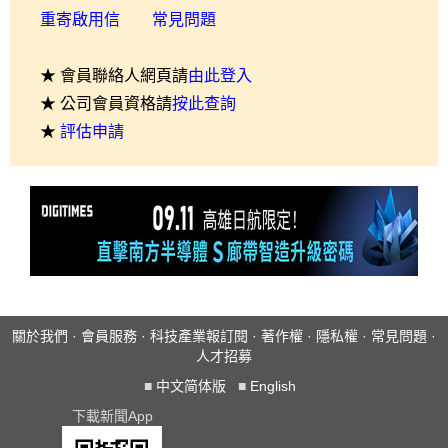
重寄啟用信
常見問題
★ 會員聯絡人網頁請
由此登入
★ 公司會員資格請
按此查詢
★
評估申請
關於我們
·
會員服務
·
科技產業報訂閱
·
著作權
·
隱私權
·
常見問題
·
人才招募
■
中文简体版
■
English
下載新聞App