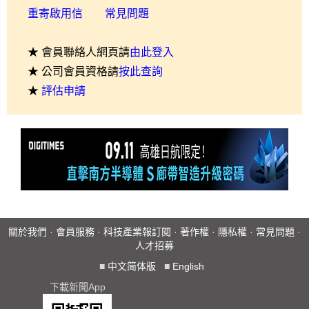
重寄啟用信
常見問題
★ 會員聯絡人網頁請
由此登入
★ 公司會員資格請
按此查詢
★
評估申請
關於我們
·
會員服務
·
科技產業報訂閱
·
著作權
·
隱私權
·
常見問題
·
人才招募
■
中文简体版
■
English
下載新聞App