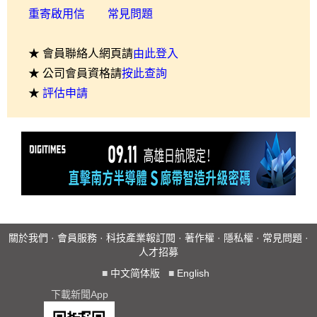
重寄啟用信
常見問題
★ 會員聯絡人網頁請
由此登入
★ 公司會員資格請
按此查詢
★
評估申請
關於我們
·
會員服務
·
科技產業報訂閱
·
著作權
·
隱私權
·
常見問題
·
人才招募
■
中文简体版
■
English
下載新聞App