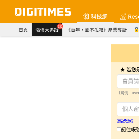
科技網
Res
259
首頁
漲價大追蹤
《百年，並不孤寂》產業導讀
★ 若
【範例：user
忘記密碼
記住帳