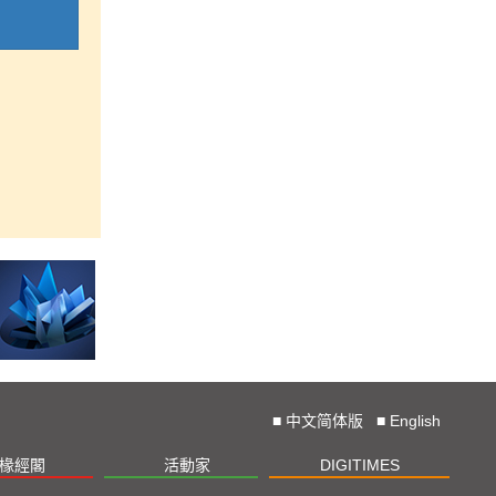
■
中文简体版
■
English
椽經閣
活動家
DIGITIMES