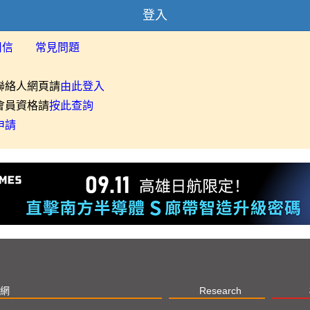
登入
用信
常見問題
聯絡人網頁請
由此登入
會員資格請
按此查詢
申請
網
Research