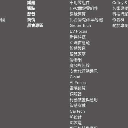
議題
車用零組件
Colley &
觀點
HPC關鍵零組件
名家專
影音
邊緣運算
科技行
中國
商情
化合物/功率半導體
作者群
展會專區
Green Tech
關於專
EV Focus
新興科技
亞洲供應鏈
智慧製造
智慧家庭
物聯網
寬頻與無線
次世代行動通訊
Cloud
AI Focus
電腦運算
伺服器
行動裝置與應用
智慧穿戴
CarTech
IC設計
IC製造