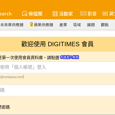
earch
椽經閣
活動家
影音
英
未來車供應鏈
蘋果供應鏈
產業
區域
議題
觀點
歡迎使用 DIGITIMES 會員
您是第一次使用會員資料庫，請點選
@company.com】
號密碼