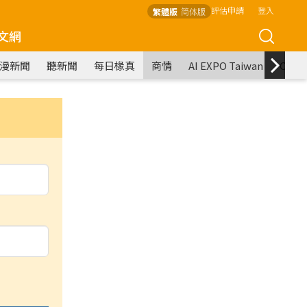
評估申請
登入
繁體版
简体版
文網
漫新聞
聽新聞
每日椽真
商情
AI EXPO Taiwan
COM