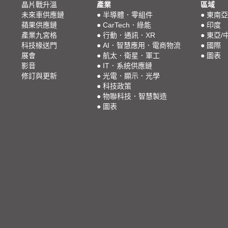
晶片戰升溫
產業
區域
未來車供應鏈
●
半導體．零組件
●
東南亞
蘋果供應鏈
●
CarTech．綠能
●
印度
產業九宮格
●
行動．通訊．XR
●
東亞/
科技椽送門
●
AI．智慧應用．電商物流
●
國際
展會
●
航太．衛星．軍工
●
圖表
影音
●
IT．系統供應鏈
修訂與更新
●
光電．顯示．光學
●
科技政策
●
物聯科技．智慧製造
●
圖表