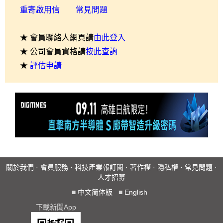
重寄啟用信
常見問題
★ 會員聯絡人網頁請
由此登入
★ 公司會員資格請
按此查詢
★
評估申請
關於我們
·
會員服務
·
科技產業報訂閱
·
著作權
·
隱私權
·
常見問題
·
人才招募
■
中文简体版
■
English
下載新聞App