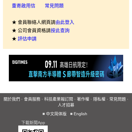
重寄啟用信
常見問題
★ 會員聯絡人網頁請
由此登入
★ 公司會員資格請
按此查詢
★
評估申請
關於我們
·
會員服務
·
科技產業報訂閱
·
著作權
·
隱私權
·
常見問題
·
人才招募
■
中文简体版
■
English
下載新聞App