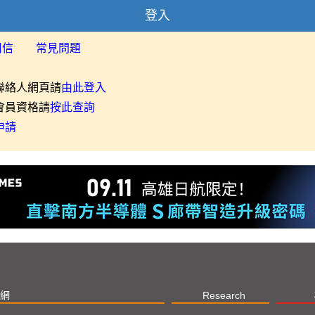
登入
用信
常見問題
聯絡人網頁請
由此登入
會員資格請
按此查詢
申請
網
Research