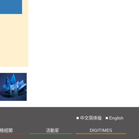
■
中文简体版
■
English
椽經閣
活動家
DIGITIMES