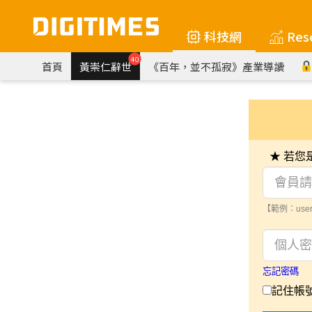
科技網
Res
40
首頁
黃崇仁辭世
《百年，並不孤寂》產業導讀
★ 若
【範例：user
忘記密碼
記住帳