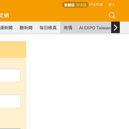
評估申請
登入
繁體版
简体版
文網
漫新聞
聽新聞
每日椽真
商情
AI EXPO Taiwan
COM