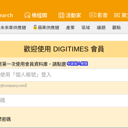
earch
椽經閣
活動家
影音
英
未來車供應鏈
蘋果供應鏈
產業
區域
議題
觀點
歡迎使用 DIGITIMES 會員
您是第一次使用會員資料庫，請點選
@company.com】
號密碼