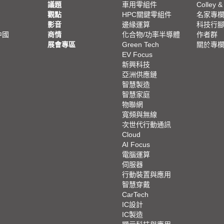
議題
車用零組件
Colley &
觀點
HPC關鍵零組件
名家專
影音
邊緣運算
科技行
中國
商情
化合物/功率半導體
作者群
展會專區
Green Tech
關於專
EV Focus
新興科技
亞洲供應鏈
智慧製造
智慧家庭
物聯網
寬頻與無線
次世代行動通訊
Cloud
AI Focus
電腦運算
伺服器
行動裝置與應用
智慧穿戴
CarTech
IC設計
IC製造