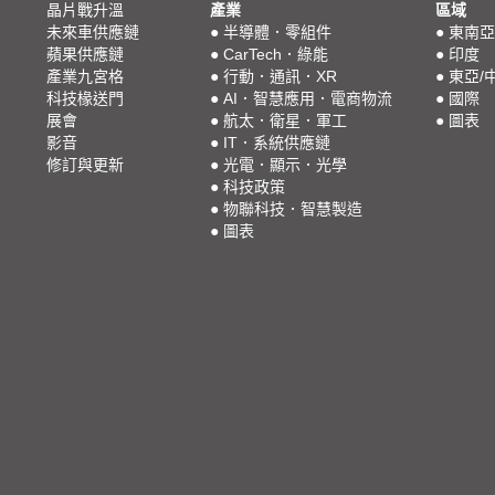
晶片戰升溫
產業
區域
未來車供應鏈
●
半導體．零組件
●
東南亞
蘋果供應鏈
●
CarTech．綠能
●
印度
產業九宮格
●
行動．通訊．XR
●
東亞/
科技椽送門
●
AI．智慧應用．電商物流
●
國際
展會
●
航太．衛星．軍工
●
圖表
影音
●
IT．系統供應鏈
修訂與更新
●
光電．顯示．光學
●
科技政策
●
物聯科技．智慧製造
●
圖表