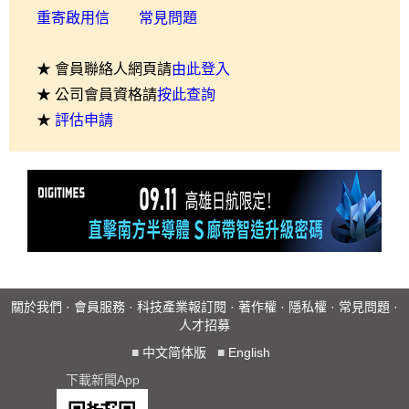
重寄啟用信
常見問題
★ 會員聯絡人網頁請
由此登入
★ 公司會員資格請
按此查詢
★
評估申請
關於我們
·
會員服務
·
科技產業報訂閱
·
著作權
·
隱私權
·
常見問題
·
人才招募
■
中文简体版
■
English
下載新聞App