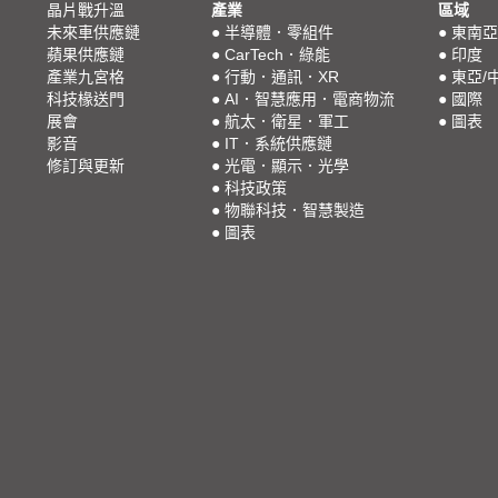
晶片戰升溫
產業
區域
未來車供應鏈
●
半導體．零組件
●
東南亞
蘋果供應鏈
●
CarTech．綠能
●
印度
產業九宮格
●
行動．通訊．XR
●
東亞/
科技椽送門
●
AI．智慧應用．電商物流
●
國際
展會
●
航太．衛星．軍工
●
圖表
影音
●
IT．系統供應鏈
修訂與更新
●
光電．顯示．光學
●
科技政策
●
物聯科技．智慧製造
●
圖表