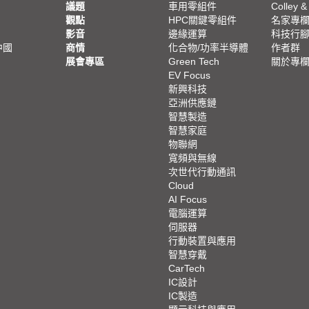
議題
車用零組件
Colley &
觀點
HPC關鍵零組件
名家專
影音
邊緣運算
科技行
中國
商情
化合物/功率半導體
作者群
展會專區
Green Tech
關於專
EV Focus
新興科技
亞洲供應鏈
智慧製造
智慧家庭
物聯網
寬頻與無線
次世代行動通訊
Cloud
AI Focus
電腦運算
伺服器
行動裝置與應用
智慧穿戴
CarTech
IC設計
IC製造