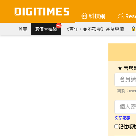
科技網
Res
259
首頁
漲價大追蹤
《百年，並不孤寂》產業導讀
★ 若
【範例：user
忘記密碼
記住帳