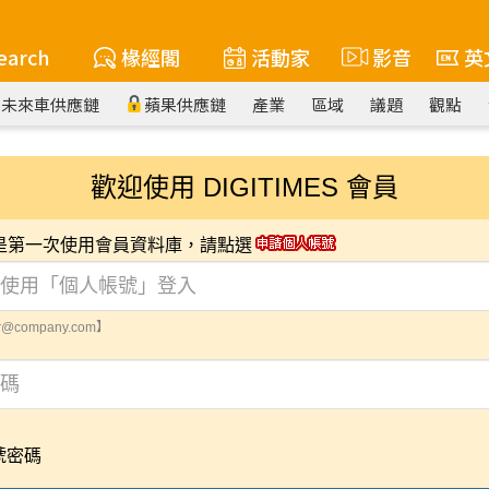
earch
椽經閣
活動家
影音
英
未來車供應鏈
蘋果供應鏈
產業
區域
議題
觀點
歡迎使用 DIGITIMES 會員
您是第一次使用會員資料庫，請點選
@company.com】
號密碼