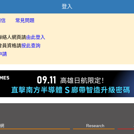
登入
用信
常見問題
聯絡人網頁請
由此登入
會員資格請
按此查詢
申請
網
Research