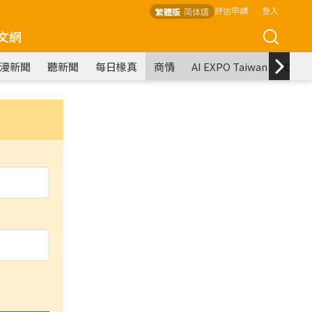
評估申請
登入
繁體版
简体版
文網
漫新聞
聽新聞
每日椽真
商情
AI EXPO Taiwan
COM