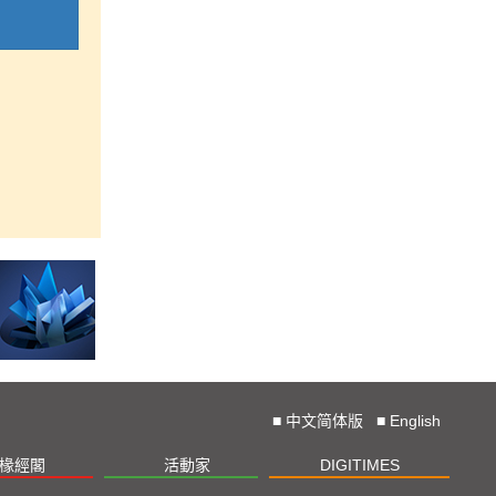
■
中文简体版
■
English
椽經閣
活動家
DIGITIMES