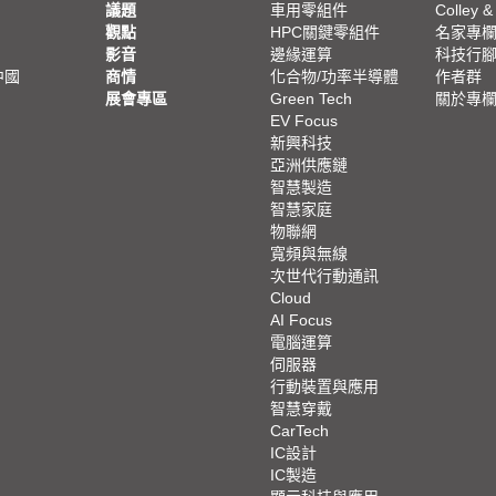
議題
車用零組件
Colley &
觀點
HPC關鍵零組件
名家專
影音
邊緣運算
科技行
中國
商情
化合物/功率半導體
作者群
展會專區
Green Tech
關於專
EV Focus
新興科技
亞洲供應鏈
智慧製造
智慧家庭
物聯網
寬頻與無線
次世代行動通訊
Cloud
AI Focus
電腦運算
伺服器
行動裝置與應用
智慧穿戴
CarTech
IC設計
IC製造