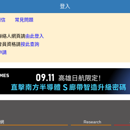
登入
用信
常見問題
聯絡人網頁請
由此登入
會員資格請
按此查詢
申請
網
Research