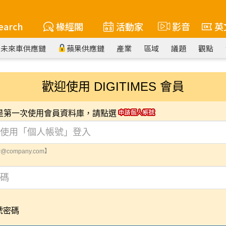
earch
椽經閣
活動家
影音
英
未來車供應鏈
蘋果供應鏈
產業
區域
議題
觀點
歡迎使用 DIGITIMES 會員
您是第一次使用會員資料庫，請點選
@company.com】
號密碼