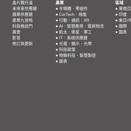
晶片戰升溫
產業
區域
未來車供應鏈
●
半導體．零組件
●
東南亞
蘋果供應鏈
●
CarTech．綠能
●
印度
產業九宮格
●
行動．通訊．XR
●
東亞/
科技椽送門
●
AI．智慧應用．電商物流
●
國際
展會
●
航太．衛星．軍工
●
圖表
影音
●
IT．系統供應鏈
修訂與更新
●
光電．顯示．光學
●
科技政策
●
物聯科技．智慧製造
●
圖表