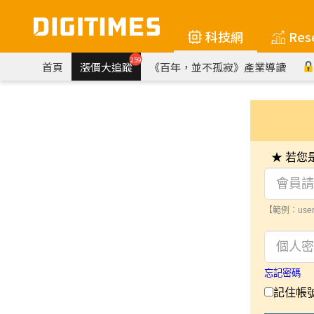
科技網
Res
259
首頁
漲價大追蹤
《百年，並不孤寂》產業導讀
★ 若
【範例：user
忘記密碼
記住帳