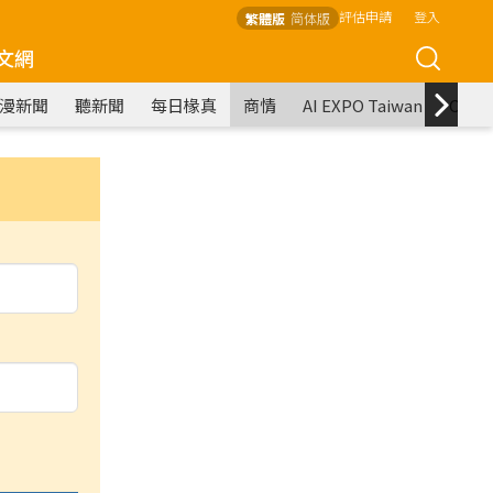
評估申請
登入
繁體版
简体版
文網
漫新聞
聽新聞
每日椽真
商情
AI EXPO Taiwan
COM