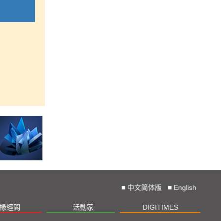
■
中文简体版
■
English
椽經閣
活動家
DIGITIMES