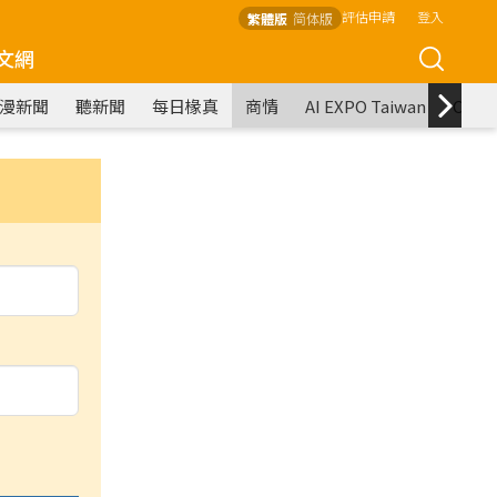
評估申請
登入
繁體版
简体版
文網
漫新聞
聽新聞
每日椽真
商情
AI EXPO Taiwan
COM