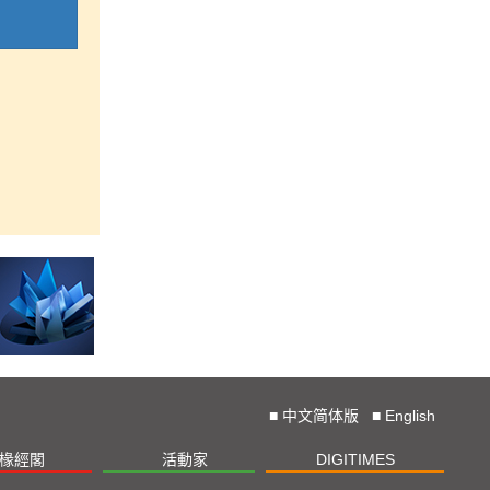
■
中文简体版
■
English
椽經閣
活動家
DIGITIMES