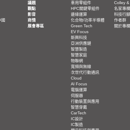
議題
車用零組件
Colley &
觀點
HPC關鍵零組件
名家專
影音
邊緣運算
科技行
中國
商情
化合物/功率半導體
作者群
展會專區
Green Tech
關於專
EV Focus
新興科技
亞洲供應鏈
智慧製造
智慧家庭
物聯網
寬頻與無線
次世代行動通訊
Cloud
AI Focus
電腦運算
伺服器
行動裝置與應用
智慧穿戴
CarTech
IC設計
IC製造