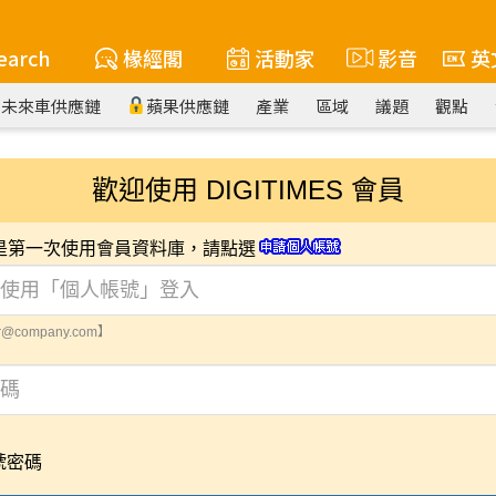
earch
椽經閣
活動家
影音
英
未來車供應鏈
蘋果供應鏈
產業
區域
議題
觀點
歡迎使用 DIGITIMES 會員
您是第一次使用會員資料庫，請點選
@company.com】
號密碼