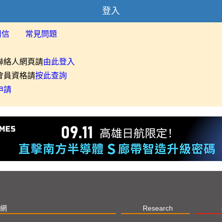
登入
用信
常見問題
聯絡人網頁請
由此登入
會員資格請
按此查詢
申請
網
Research