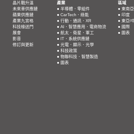
晶片戰升溫
產業
區域
未來車供應鏈
●
半導體．零組件
●
東南亞
蘋果供應鏈
●
CarTech．綠能
●
印度
產業九宮格
●
行動．通訊．XR
●
東亞/
科技椽送門
●
AI．智慧應用．電商物流
●
國際
展會
●
航太．衛星．軍工
●
圖表
影音
●
IT．系統供應鏈
修訂與更新
●
光電．顯示．光學
●
科技政策
●
物聯科技．智慧製造
●
圖表