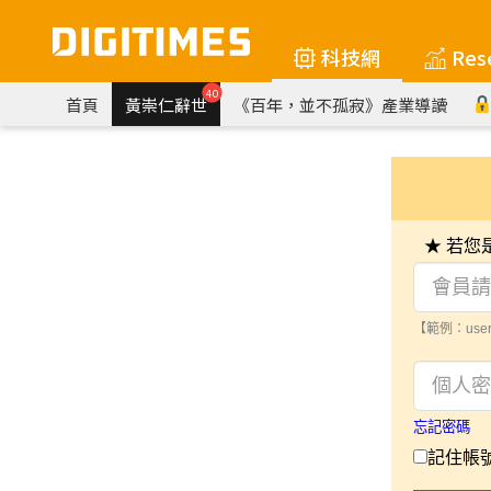
科技網
Res
40
首頁
黃崇仁辭世
《百年，並不孤寂》產業導讀
★ 若
【範例：user
忘記密碼
記住帳