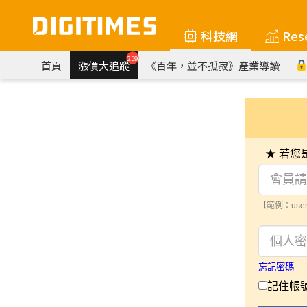
科技網
Res
259
首頁
漲價大追蹤
《百年，並不孤寂》產業導讀
★ 若
【範例：user
忘記密碼
記住帳