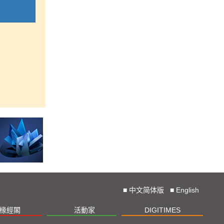
■
中文简体版
■
English
椽經閣
活動家
DIGITIMES