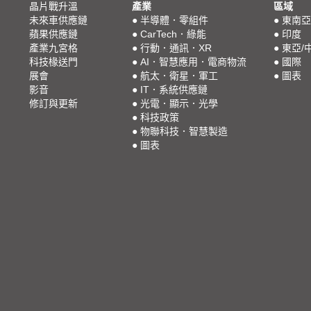
晶片戰升溫
產業
區域
未來車供應鏈
●
半導體．零組件
●
東南亞
蘋果供應鏈
●
CarTech．綠能
●
印度
產業九宮格
●
行動．通訊．XR
●
東亞/
科技椽送門
●
AI．智慧應用．電商物流
●
國際
展會
●
航太．衛星．軍工
●
圖表
影音
●
IT．系統供應鏈
修訂與更新
●
光電．顯示．光學
●
科技政策
●
物聯科技．智慧製造
●
圖表