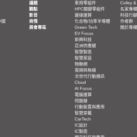
議題
車用零組件
Colley &
觀點
HPC關鍵零組件
名家專
影音
邊緣運算
科技行
中國
商情
化合物/功率半導體
作者群
展會專區
Green Tech
關於專
EV Focus
新興科技
亞洲供應鏈
智慧製造
智慧家庭
物聯網
寬頻與無線
次世代行動通訊
Cloud
AI Focus
電腦運算
伺服器
行動裝置與應用
智慧穿戴
CarTech
IC設計
IC製造