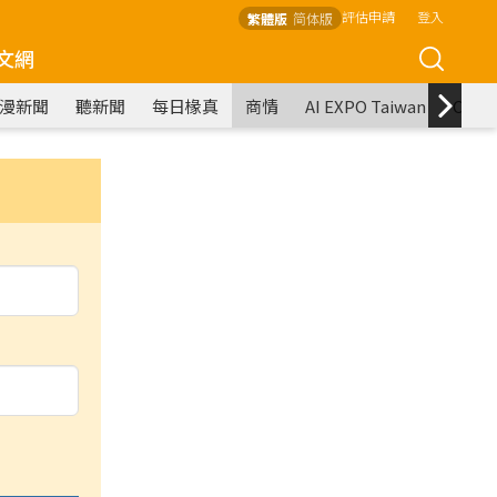
評估申請
登入
繁體版
简体版
文網
漫新聞
聽新聞
每日椽真
商情
AI EXPO Taiwan
COM