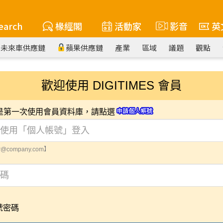
earch
椽經閣
活動家
影音
英
未來車供應鏈
蘋果供應鏈
產業
區域
議題
觀點
歡迎使用 DIGITIMES 會員
您是第一次使用會員資料庫，請點選
@company.com】
號密碼