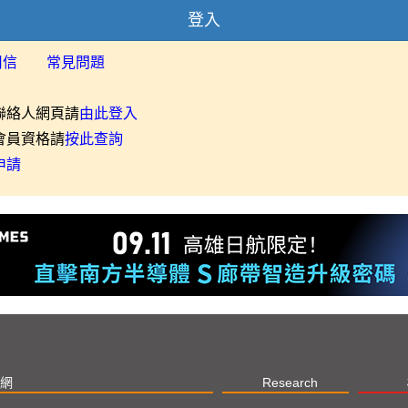
登入
用信
常見問題
聯絡人網頁請
由此登入
會員資格請
按此查詢
申請
網
Research