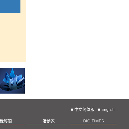
■
中文简体版
■
English
椽經閣
活動家
DIGITIMES