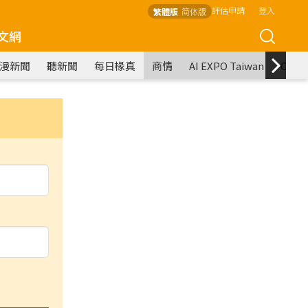
評估申請
登入
繁體版
简体版
文網
漫新聞
聽新聞
每日椽真
商情
AI EXPO Taiwan
COM