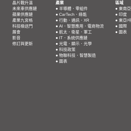
晶片戰升溫
產業
區域
未來車供應鏈
●
半導體．零組件
●
東南亞
蘋果供應鏈
●
CarTech．綠能
●
印度
產業九宮格
●
行動．通訊．XR
●
東亞/
科技椽送門
●
AI．智慧應用．電商物流
●
國際
展會
●
航太．衛星．軍工
●
圖表
影音
●
IT．系統供應鏈
修訂與更新
●
光電．顯示．光學
●
科技政策
●
物聯科技．智慧製造
●
圖表