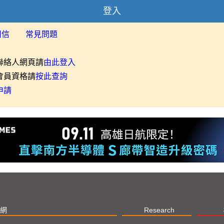
登入
用信
常見問題
聯絡人網頁請
由此登入
會員資格請
按此查詢
申請
網
Research