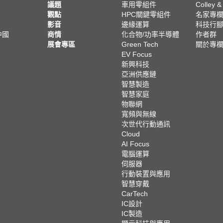
議題
車用零組件
Colley &
觀點
HPC關鍵零組件
名家專
影音
邊緣運算
科技行
中國
商情
化合物/功率半導體
作者群
展會專區
Green Tech
關於專
EV Focus
新興科技
亞洲供應鏈
智慧製造
智慧家庭
物聯網
寬頻與無線
次世代行動通訊
Cloud
AI Focus
電腦運算
伺服器
行動裝置與應用
智慧穿戴
CarTech
IC設計
IC製造