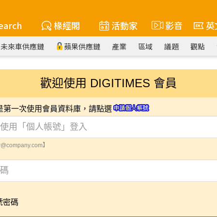
earch
椽經閣
活動家
影音
英
未來車供應鏈
蘋果供應鏈
產業
區域
議題
觀點
歡迎使用 DIGITIMES 會員
您是第一次使用會員資料庫，請點選
@company.com】
號密碼