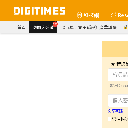
科技網
Res
257
首頁
漲價大追蹤
《百年，並不孤寂》產業導讀
★ 若
【範例：user
忘記密碼
記住帳