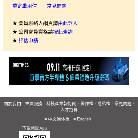
重寄啟用信
常見問題
★ 會員聯絡人網頁請
由此登入
★ 公司會員資格請
按此查詢
★
評估申請
關於我們
·
會員服務
·
科技產業報訂閱
·
著作權
·
隱私權
·
常見問題
·
人才招募
■
中文简体版
■
English
下載新聞App