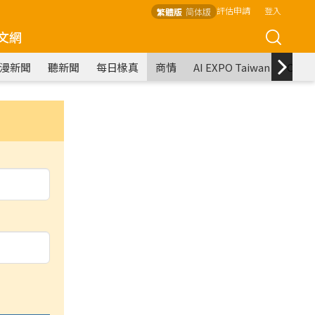
評估申請
登入
繁體版
简体版
文網
漫新聞
聽新聞
每日椽真
商情
AI EXPO Taiwan
COM