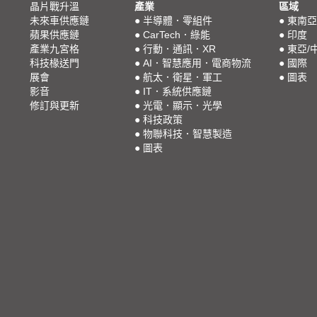
晶片戰升溫
產業
區域
未來車供應鏈
●
半導體．零組件
●
東南亞
蘋果供應鏈
●
CarTech．綠能
●
印度
產業九宮格
●
行動．通訊．XR
●
東亞/
科技椽送門
●
AI．智慧應用．電商物流
●
國際
展會
●
航太．衛星．軍工
●
圖表
影音
●
IT．系統供應鏈
修訂與更新
●
光電．顯示．光學
●
科技政策
●
物聯科技．智慧製造
●
圖表