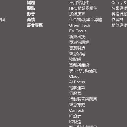
議題
車用零組件
Colley &
觀點
HPC關鍵零組件
名家專
影音
邊緣運算
科技行
中國
商情
化合物/功率半導體
作者群
展會專區
Green Tech
關於專
EV Focus
新興科技
亞洲供應鏈
智慧製造
智慧家庭
物聯網
寬頻與無線
次世代行動通訊
Cloud
AI Focus
電腦運算
伺服器
行動裝置與應用
智慧穿戴
CarTech
IC設計
IC製造