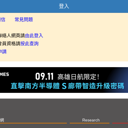
登入
用信
常見問題
聯絡人網頁請
由此登入
會員資格請
按此查詢
申請
網
Research