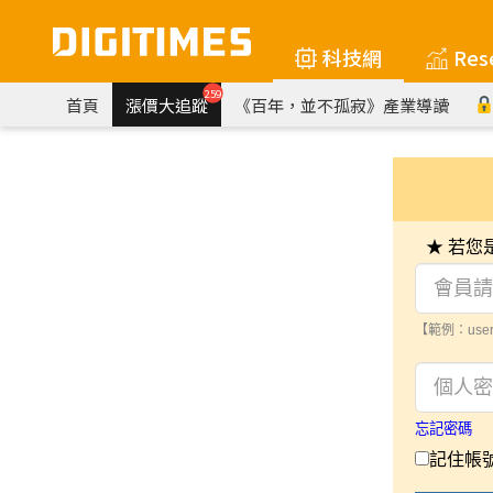
科技網
Res
259
首頁
漲價大追蹤
《百年，並不孤寂》產業導讀
★ 若
【範例：user
忘記密碼
記住帳