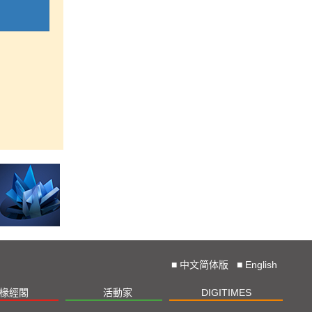
■
中文简体版
■
English
椽經閣
活動家
DIGITIMES