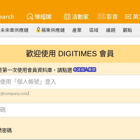
earch
椽經閣
活動家
影音
英
未來車供應鏈
蘋果供應鏈
產業
區域
議題
觀點
歡迎使用 DIGITIMES 會員
您是第一次使用會員資料庫，請點選
@company.com】
號密碼