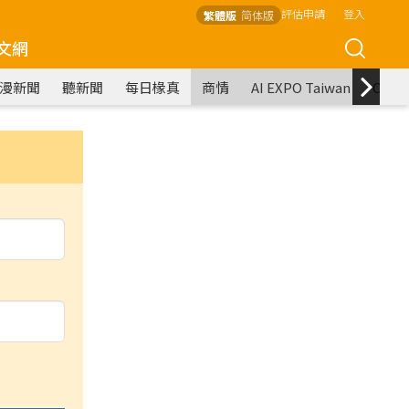
評估申請
登入
繁體版
简体版
文網
漫新聞
聽新聞
每日椽真
商情
AI EXPO Taiwan
COM