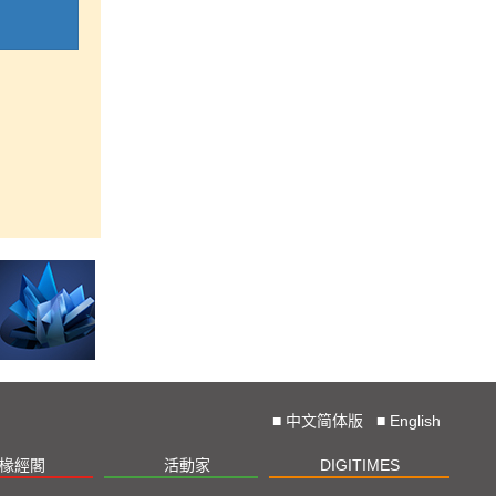
■
中文简体版
■
English
椽經閣
活動家
DIGITIMES