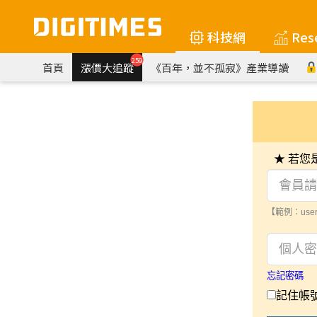
科技網
Res
259
首頁
漲價大追蹤
《百年，並不孤寂》產業導讀
★ 若
【範例：user
忘記密碼
記住帳