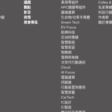
議題
車用零組件
Colley &
觀點
HPC關鍵零組件
名家專
影音
邊緣運算
科技行
中國
商情
化合物/功率半導體
作者群
展會專區
Green Tech
關於專
EV Focus
新興科技
亞洲供應鏈
智慧製造
智慧家庭
物聯網
寬頻與無線
次世代行動通訊
Cloud
AI Focus
電腦運算
伺服器
行動裝置與應用
智慧穿戴
CarTech
IC設計
IC製造