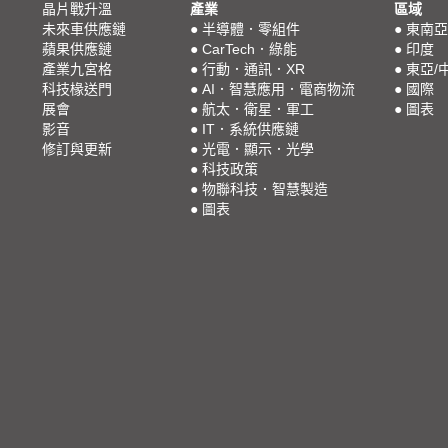
晶片戰升溫
產業
區域
未來車供應鏈
●
半導體．零組件
●
東南亞
蘋果供應鏈
●
CarTech．綠能
●
印度
產業九宮格
●
行動．通訊．XR
●
東亞/
科技椽送門
●
AI．智慧應用．電商物流
●
國際
展會
●
航太．衛星．軍工
●
圖表
影音
●
IT．系統供應鏈
修訂與更新
●
光電．顯示．光學
●
科技政策
●
物聯科技．智慧製造
●
圖表