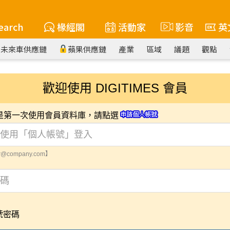
earch
椽經閣
活動家
影音
英
未來車供應鏈
蘋果供應鏈
產業
區域
議題
觀點
歡迎使用 DIGITIMES 會員
您是第一次使用會員資料庫，請點選
@company.com】
號密碼