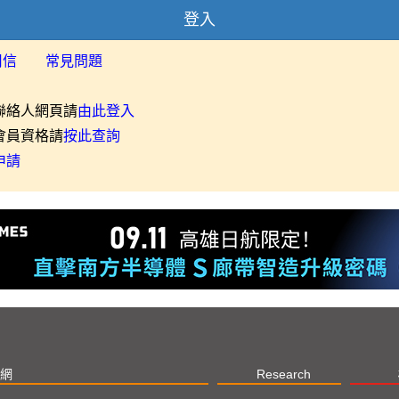
登入
用信
常見問題
聯絡人網頁請
由此登入
會員資格請
按此查詢
申請
網
Research