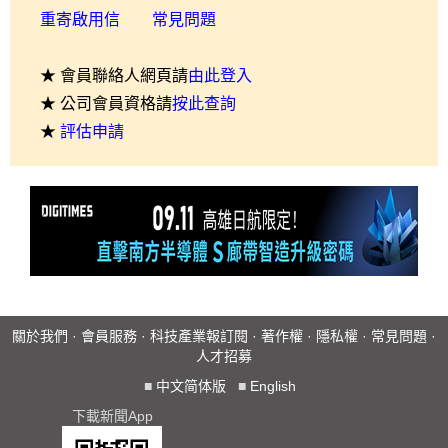
重寄啟用信
常見問題
★ 會員聯絡人網頁請
由此登入
★ 公司會員資格請
按此查詢
★
評估申請
關於我們
·
會員服務
·
科技產業報訂閱
·
著作權
·
隱私權
·
常見問題
·
人才招募
■
中文简体版
■
English
下載新聞App