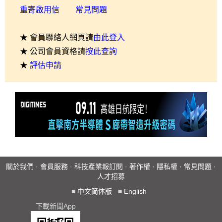
重寄啟用信
常見問題
★ 會員聯絡人網頁請
由此登入
★ 公司會員資格請
按此查詢
★
評估申請
關於我們
·
會員服務
·
科技產業報訂閱
·
著作權
·
隱私權
·
常見問題
·
人才招募
■
中文简体版
■
English
下載新聞App