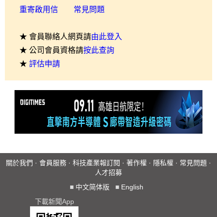
重寄啟用信
常見問題
★ 會員聯絡人網頁請
由此登入
★ 公司會員資格請
按此查詢
★
評估申請
關於我們
·
會員服務
·
科技產業報訂閱
·
著作權
·
隱私權
·
常見問題
·
人才招募
■
中文简体版
■
English
下載新聞App