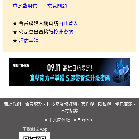
重寄啟用信
常見問題
★ 會員聯絡人網頁請
由此登入
★ 公司會員資格請
按此查詢
★
評估申請
關於我們
·
會員服務
·
科技產業報訂閱
·
著作權
·
隱私權
·
常見問題
·
人才招募
■
中文简体版
■
English
下載新聞App