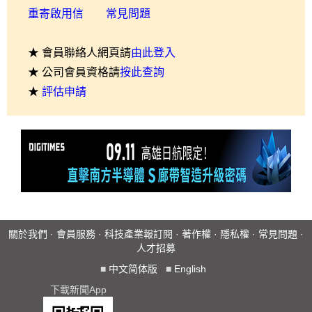
重寄啟用信
常見問題
★ 會員聯絡人網頁請
由此登入
★ 公司會員資格請
按此查詢
★
評估申請
關於我們
·
會員服務
·
科技產業報訂閱
·
著作權
·
隱私權
·
常見問題
·
人才招募
■
中文简体版
■
English
下載新聞App