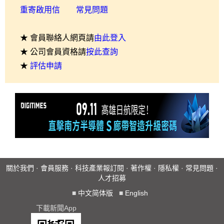
重寄啟用信
常見問題
★ 會員聯絡人網頁請
由此登入
★ 公司會員資格請
按此查詢
★
評估申請
關於我們
·
會員服務
·
科技產業報訂閱
·
著作權
·
隱私權
·
常見問題
·
人才招募
■
中文简体版
■
English
下載新聞App