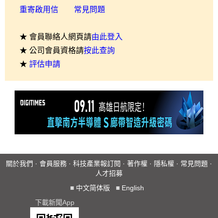
重寄啟用信
常見問題
★ 會員聯絡人網頁請
由此登入
★ 公司會員資格請
按此查詢
★
評估申請
關於我們
·
會員服務
·
科技產業報訂閱
·
著作權
·
隱私權
·
常見問題
·
人才招募
■
中文简体版
■
English
下載新聞App