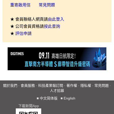
重寄啟用信
常見問題
★ 會員聯絡人網頁請
由此登入
★ 公司會員資格請
按此查詢
★
評估申請
關於我們
·
會員服務
·
科技產業報訂閱
·
著作權
·
隱私權
·
常見問題
·
人才招募
■
中文简体版
■
English
下載新聞App