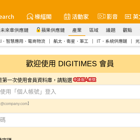
earch
椽經閣
活動家
影音
英
未來車供應鏈
蘋果供應鏈
產業
區域
議題
觀點
AI．智慧應用．電商物流
｜
航太．衛星．軍工
｜
IT．系統供應鏈
｜
光
歡迎使用 DIGITIMES 會員
您是第一次使用會員資料庫，請點選
@company.com】