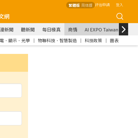
評估申請
登入
繁體版
简体版
文網
漫新聞
聽新聞
每日椽真
商情
AI EXPO Taiwan
COM
電．顯示．光學
｜
物聯科技．智慧製造
｜
科技政策
｜
圖表