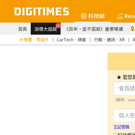
科技網
Res
257
首頁
漲價大追蹤
《百年，並不孤寂》產業導讀
半導體．零組件
｜
CarTech．綠能
｜
行動．通訊．XR
｜
★ 若
【範例：user
忘記密碼