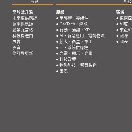
首頁
科技
晶片戰升溫
產業
區域
未來車供應鏈
●
半導體．零組件
●
東南亞
蘋果供應鏈
●
CarTech．綠能
●
印度
產業九宮格
●
行動．通訊．XR
●
東亞/
科技椽送門
●
AI．智慧應用．電商物流
●
國際
展會
●
航太．衛星．軍工
●
圖表
影音
●
IT．系統供應鏈
修訂與更新
●
光電．顯示．光學
●
科技政策
●
物聯科技．智慧製造
●
圖表