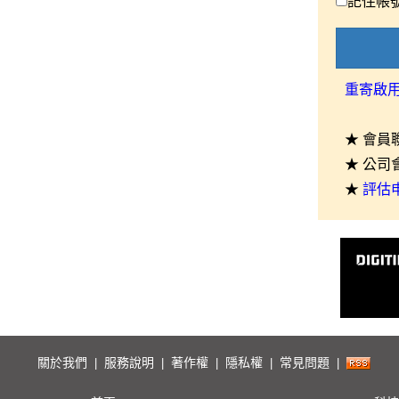
記住帳
重寄啟
★ 會員
★ 公司
★
評估
關於我們
服務說明
著作權
隱私權
常見問題
|
|
|
|
|