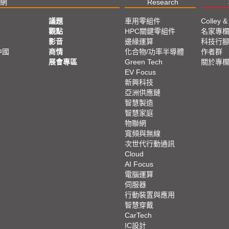
網
Research
議題
車用零組件
Colley &
觀點
HPC關鍵零組件
名家專
影音
邊緣運算
科技行
中國
商情
化合物/功率半導體
作者群
展會專區
Green Tech
關於專
EV Focus
新興科技
亞洲供應鏈
智慧製造
智慧家庭
物聯網
寬頻與無線
次世代行動通訊
Cloud
AI Focus
電腦運算
伺服器
行動裝置與應用
智慧穿戴
CarTech
IC設計