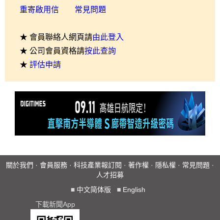
重寄啟用信
常見問題
★ 會員聯絡人網頁請
由此登入
★ 公司會員資格請
按此查詢
★
評估申請
關於我們
·
會員服務
·
科技產業報訂閱
·
著作權
·
隱私權
·
常見問題
·
人才招募
■
中文简体版
■
English
下載新聞App