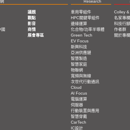
網
Research
議題
車用零組件
Colley &
觀點
HPC關鍵零組件
名家專
影音
邊緣運算
科技行
中國
商情
化合物/功率半導體
作者群
展會專區
Green Tech
關於專
EV Focus
新興科技
亞洲供應鏈
智慧製造
智慧家庭
物聯網
寬頻與無線
次世代行動通訊
Cloud
AI Focus
電腦運算
伺服器
行動裝置與應用
智慧穿戴
CarTech
IC設計