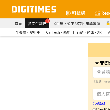
科技網
Res
40
首頁
黃崇仁辭世
《百年，並不孤寂》產業導讀
半導體．零組件
｜
CarTech．綠能
｜
行動．通訊．XR
｜
★ 若
【範例：user
忘記密碼