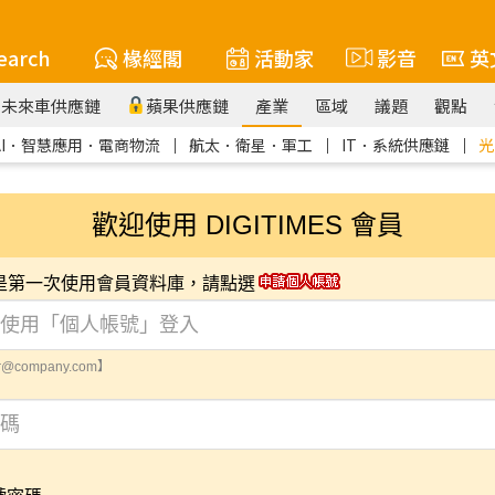
earch
椽經閣
活動家
影音
英
未來車供應鏈
蘋果供應鏈
產業
區域
議題
觀點
AI．智慧應用．電商物流
｜
航太．衛星．軍工
｜
IT．系統供應鏈
｜
光
歡迎使用 DIGITIMES 會員
您是第一次使用會員資料庫，請點選
@company.com】