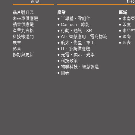
首頁
科技
晶片戰升溫
產業
區域
未來車供應鏈
●
半導體．零組件
●
東南亞
蘋果供應鏈
●
CarTech．綠能
●
印度
產業九宮格
●
行動．通訊．XR
●
東亞/
科技椽送門
●
AI．智慧應用．電商物流
●
國際
展會
●
航太．衛星．軍工
●
圖表
影音
●
IT．系統供應鏈
修訂與更新
●
光電．顯示．光學
●
科技政策
●
物聯科技．智慧製造
●
圖表