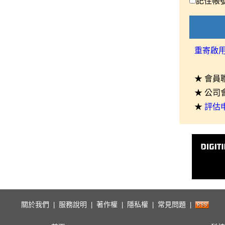
記住帳
重寄啟
★ 會員
★ 公司
★
評估
關於我們
服務說明
著作權
隱私權
常見問題
|
|
|
|
|