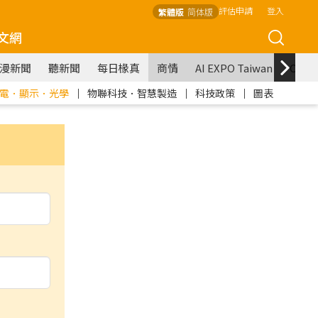
評估申請
登入
繁體版
简体版
文網
漫新聞
聽新聞
每日椽真
商情
AI EXPO Taiwan
COM
電．顯示．光學
｜
物聯科技．智慧製造
｜
科技政策
｜
圖表