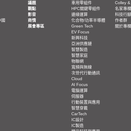
議題
車用零組件
Colley &
觀點
HPC關鍵零組件
名家專
影音
邊緣運算
科技行
中國
商情
化合物/功率半導體
作者群
展會專區
Green Tech
關於專
EV Focus
新興科技
亞洲供應鏈
智慧製造
智慧家庭
物聯網
寬頻與無線
次世代行動通訊
Cloud
AI Focus
電腦運算
伺服器
行動裝置與應用
智慧穿戴
CarTech
IC設計
IC製造