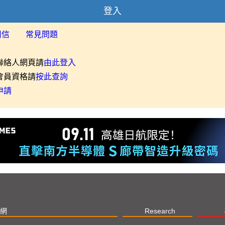
登入
用信
常見問題
聯絡人網頁請
由此登入
會員資格請
按此查詢
申請
網
Research