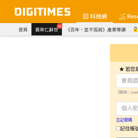
科技網
Res
40
首頁
黃崇仁辭世
《百年，並不孤寂》產業導讀
★ 若
【範例：user
忘記密碼
記住帳