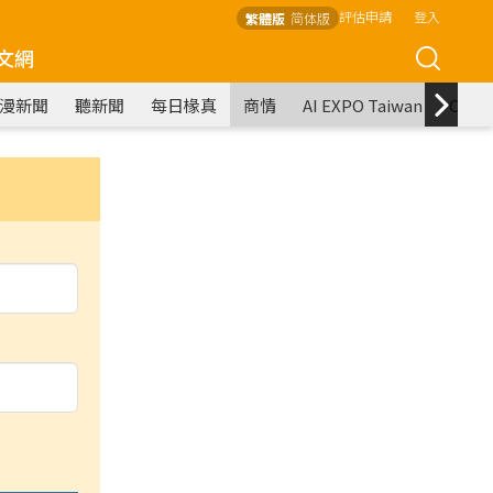
評估申請
登入
繁體版
简体版
文網
漫新聞
聽新聞
每日椽真
商情
AI EXPO Taiwan
COM