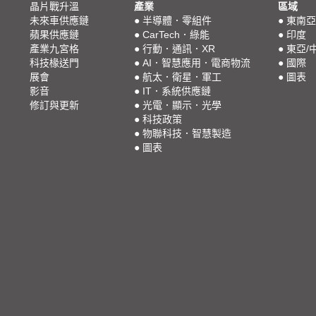
晶片戰升溫
產業
區域
未來車供應鏈
●
半導體．零組件
●
東南亞
蘋果供應鏈
●
CarTech．綠能
●
印度
產業九宮格
●
行動．通訊．XR
●
東亞/
科技椽送門
●
AI．智慧應用．電商物流
●
國際
展會
●
航太．衛星．軍工
●
圖表
影音
●
IT．系統供應鏈
修訂與更新
●
光電．顯示．光學
●
科技政策
●
物聯科技．智慧製造
●
圖表