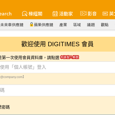
earch
椽經閣
活動家
影音
英
未來車供應鏈
蘋果供應鏈
產業
區域
議題
觀點
歡迎使用 DIGITIMES 會員
您是第一次使用會員資料庫，請點選
@company.com】
號密碼