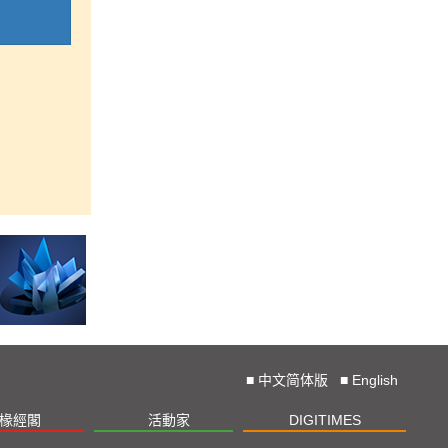
■
中文简体版
■
English
椽經閣
活動家
DIGITIMES